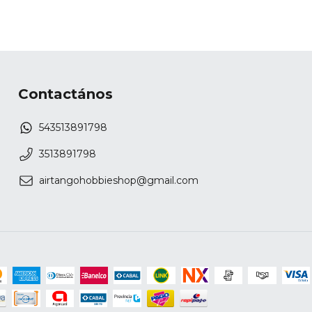
Contactános
543513891798
3513891798
airtangohobbieshop@gmail.com