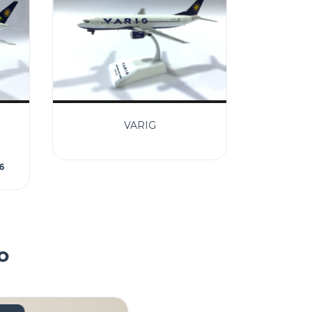
VARIG
6
o