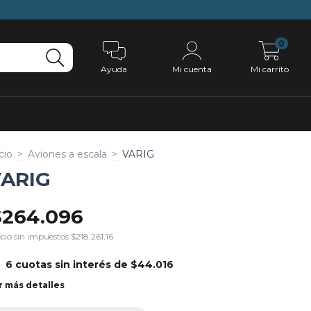
0
Ayuda
Mi cuenta
Mi carrito
cio
>
Aviones a escala
>
VARIG
ARIG
$264.096
cio sin impuestos
$218.261,16
6
cuotas sin interés de
$44.016
r más detalles