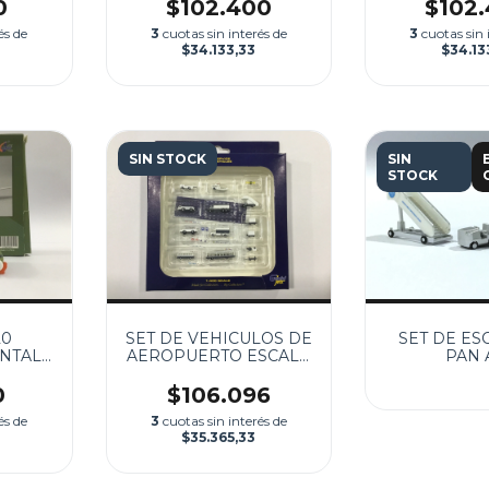
0
$102.400
$102
és de
3
cuotas sin interés de
3
cuotas sin 
$34.133,33
$34.13
SIN STOCK
SIN
STOCK
20
SET DE VEHICULOS DE
SET DE ES
ONTAL
AEROPUERTO ESCALA
PAN 
1:200
1:400
0
$106.096
és de
3
cuotas sin interés de
$35.365,33