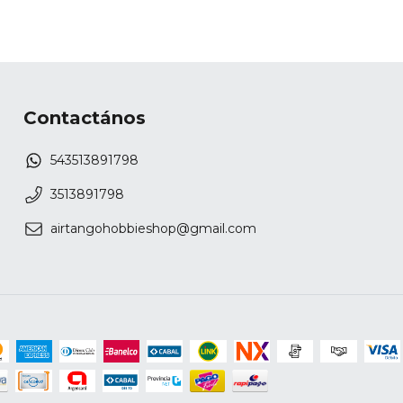
Contactános
543513891798
3513891798
airtangohobbieshop@gmail.com