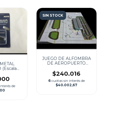
SIN STOCK
JUEGO DE ALFOMBRA
DE AEROPUERTO
 METAL
1:400
(Escala
$240.016
0)
000
6
cuotas sin interés de
$40.002,67
interés de
000