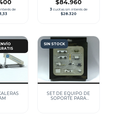
.400
$84.960
interés de
3
cuotas sin interés de
3,33
$28.320
ENVÍO
SIN STOCK
GRATIS
CALERAS
SET DE EQUIPO DE
AM
SOPORTE PARA
AVIONES