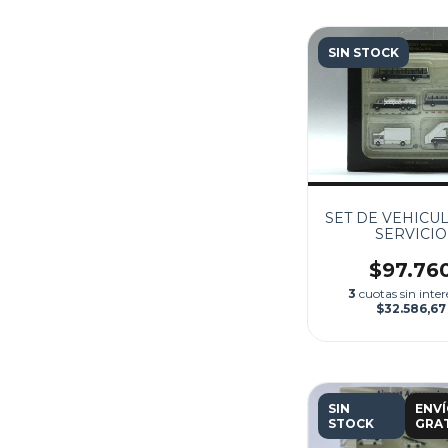
SIN STOCK
SET DE VEHICU
SERVICIO
$97.76
3
cuotas sin inter
$32.586,67
SIN
ENV
STOCK
GRAT