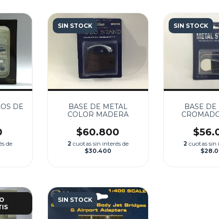
SIN STOCK
SIN STOCK
LOS DE
BASE DE METAL
BASE DE
COLOR MADERA
CROMADO 
1:40
0
$60.800
$56.
és de
2
cuotas sin interés de
2
cuotas sin 
$30.400
$28.
ÍO
SIN STOCK
IS