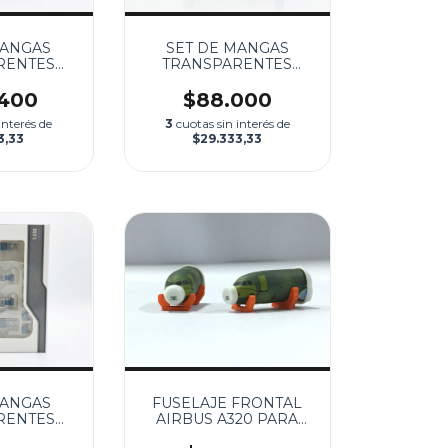
MANGAS
SET DE MANGAS
RENTES
TRANSPARENTES
A380
CELESTES PARA 747
.400
$88.000
interés de
3
cuotas sin interés de
3,33
$29.333,33
MANGAS
FUSELAJE FRONTAL
RENTES
AIRBUS A320 PARA
737
BELUGA 1:400