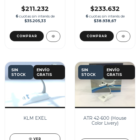
$211.232
$233.632
6
cuotas sin interés de
6
cuotas sin interés de
$35.205,33
$38.938,67
SIN
ENVÍO
SIN
ENVÍO
STOCK
GRATIS
STOCK
GRATIS
KLM EXEL
ATR 42-600 (House
Color Livery)
VER