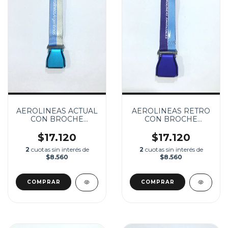
AEROLINEAS ACTUAL
AEROLINEAS RETRO
CON BROCHE
CON BROCHE
CINTURON DE
CINTURON DE
SEGURIDAD
SEGURIDAD
$17.120
$17.120
2
cuotas sin interés de
2
cuotas sin interés de
$8.560
$8.560