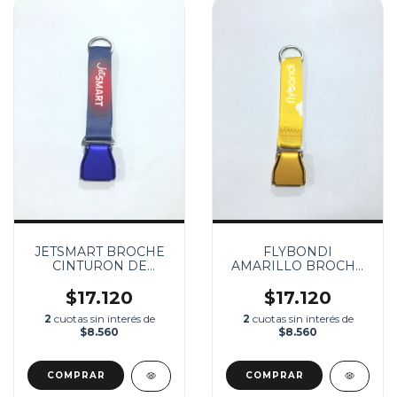
JETSMART BROCHE
FLYBONDI
CINTURON DE
AMARILLO BROCHE
SEGURIDAD
CINTURON DE
SEGURIDAD
$17.120
$17.120
2
cuotas sin interés de
2
cuotas sin interés de
$8.560
$8.560