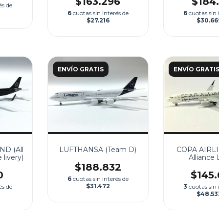
$163.296
$184
és de
6
cuotas sin interés de
6
cuotas sin 
$27.216
$30.66
ENVÍO GRATIS
ENVÍO GRATI
D (All
LUFTHANSA (Team D)
COPA AIRLI
 livery)
Alliance 
$188.832
0
$145
6
cuotas sin interés de
$31.472
és de
3
cuotas sin 
$48.53