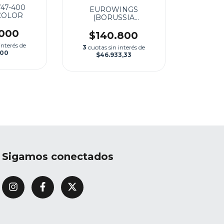
47-400
EUROWINGS
COLOR
(BORUSSIA
DORTMUND)
.000
$140.800
interés de
3
cuotas sin interés de
000
$46.933,33
Sigamos conectados