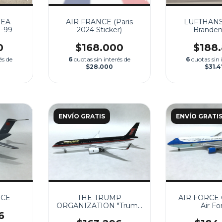
REA
AIR FRANCE (Paris
LUFTHANS
-99
2024 Sticker)
Branden
0
$168.000
$188
és de
6
cuotas sin interés de
6
cuotas sin 
$28.000
$31.
ENVÍO GRATIS
ENVÍO GRATI
RCE
THE TRUMP
AIR FORCE 
ORGANIZATION "Trump
Air Fo
Force One"
6