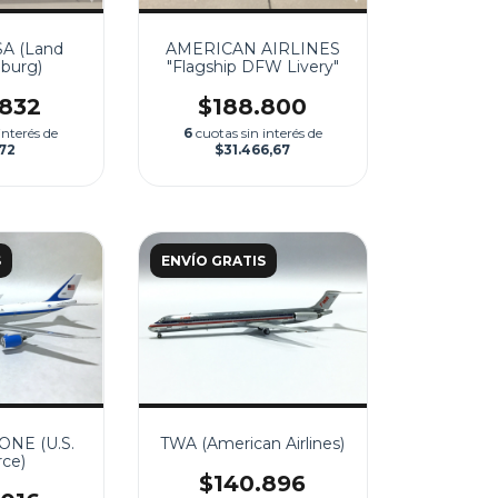
A (Land
AMERICAN AIRLINES
burg)
"Flagship DFW Livery"
.832
$188.800
interés de
6
cuotas sin interés de
472
$31.466,67
S
ENVÍO GRATIS
ONE (U.S.
TWA (American Airlines)
rce)
$140.896