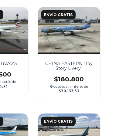
S
ENVÍO GRATIS
AIRWAYS
CHINA EASTERN "Toy
Story Livery"
.600
$180.800
interés de
3,33
6
cuotas sin interés de
$30.133,33
S
ENVÍO GRATIS