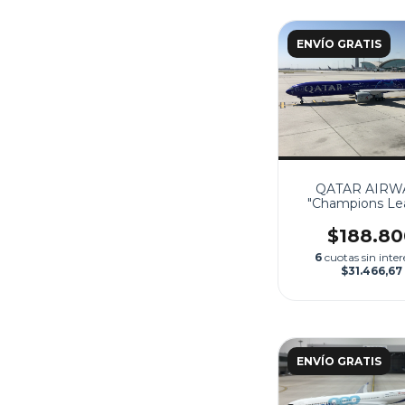
ENVÍO GRATIS
QATAR AIRW
"Champions L
Munich 2025 Fi
$188.80
6
cuotas sin inter
$31.466,67
ENVÍO GRATIS