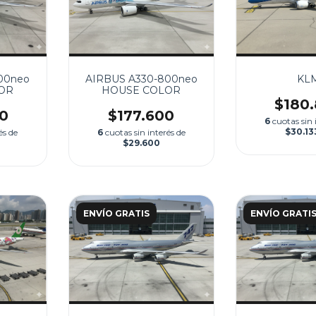
00neo
AIRBUS A330-800neo
KL
OR
HOUSE COLOR
$180
0
$177.600
6
cuotas sin 
$30.13
és de
6
cuotas sin interés de
$29.600
ENVÍO GRATIS
ENVÍO GRATI