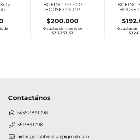
Kitty
BOEING 747-400
BOEING 7
mate
HOUSE COLOR
HOUSE 
(Ultimate Colection)
0
$200.000
$192
és de
6
cuotas sin interés de
6
cuotas sin 
$33.333,33
$32.
Contactános
543513891798
3513891798
airtangohobbieshop@gmail.com