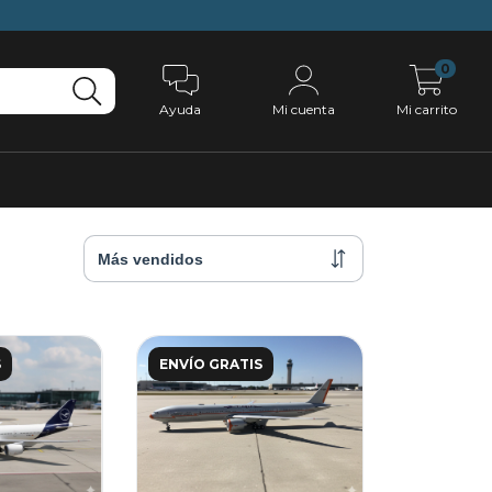
0
Ayuda
Mi cuenta
Mi carrito
S
ENVÍO GRATIS