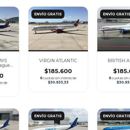
ENVÍO GRATIS
ENVÍO GRATI
AYS
VIRGIN ATLANTIC
BRITISH 
eague
nal"
$185.600
$185
0
6
cuotas sin interés de
6
cuotas sin 
$30.933,33
$30.93
és de
ENVÍO GRATIS
ENVÍO GRATI