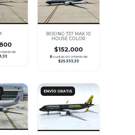
M
BOEING 737 MAX 10
HOUSE COLOR
.800
$152.000
interés de
3,33
6
cuotas sin interés de
$25.333,33
S
ENVÍO GRATIS