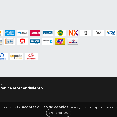
os.
tón de arrepentimiento
 por este sitio
aceptás el uso de cookies
para agilizar tu experiencia de 
ENTENDIDO