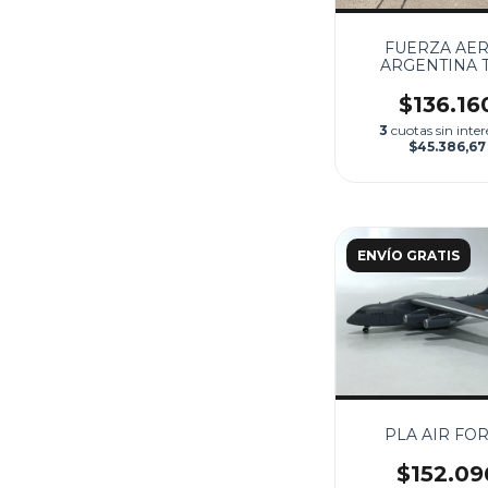
FUERZA AE
ARGENTINA T
$136.16
3
cuotas sin inter
$45.386,67
ENVÍO GRATIS
PLA AIR FO
$152.09