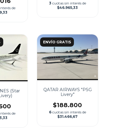
.016
3
cuotas sin interés de
$46.965,33
interés de
9,33
S
ENVÍO GRATIS
QATAR AIRWAYS "PSG
NES (Star
Livery"
Livery)
$188.800
.600
6
cuotas sin interés de
interés de
$31.466,67
3,33