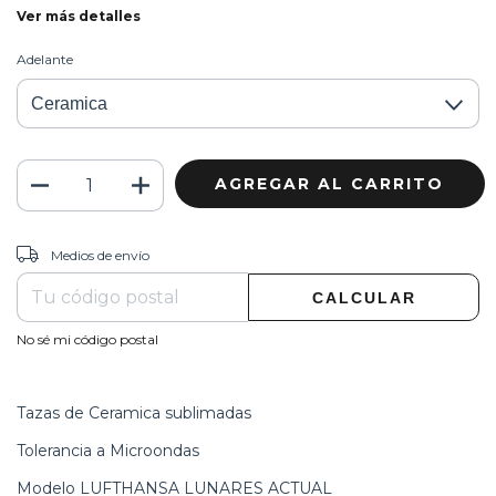
Ver más detalles
Adelante
CAMBIAR CP
Entregas para el CP:
Medios de envío
CALCULAR
No sé mi código postal
Tazas de Ceramica sublimadas
Tolerancia a Microondas
Modelo LUFTHANSA LUNARES ACTUAL