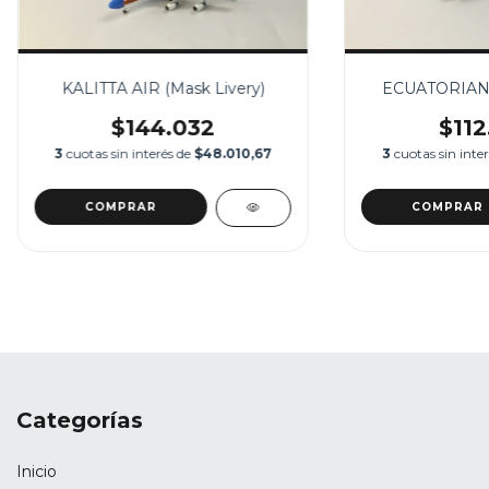
KALITTA AIR (Mask Livery)
ECUATORIAN
$144.032
$112
3
cuotas sin interés de
$48.010,67
3
cuotas sin inte
Categorías
Inicio