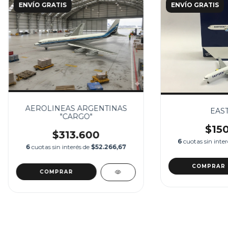
ENVÍO GRATIS
ENVÍO GRATIS
AEROLINEAS ARGENTINAS
EAS
"CARGO"
$150
$313.600
6
cuotas sin inte
6
cuotas sin interés de
$52.266,67