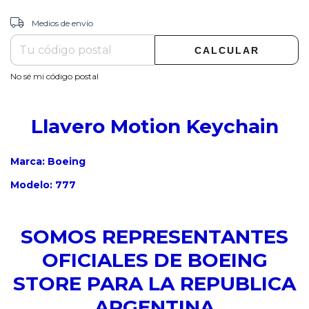
CAMBIAR CP
Entregas para el CP:
Medios de envío
CALCULAR
No sé mi código postal
Llavero Motion Keychain
Marca: Boeing
Modelo: 777
SOMOS REPRESENTANTES
OFICIALES DE BOEING
STORE PARA LA REPUBLICA
ARGENTINA