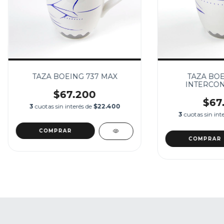
TAZA BOEING 737 MAX
TAZA BOE
INTERCON
$67.200
$67
3
cuotas sin interés de
$22.400
3
cuotas sin int