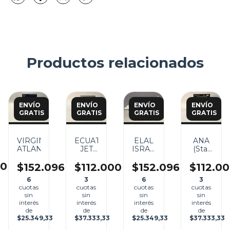
Productos relacionados
ENVÍO
ENVÍO
ENVÍO
ENVÍO
GRATIS
GRATIS
GRATIS
GRATIS
AS
VIRGIN
ECUATORIANA
ELAL
ANA
AS
ATLANTIC
JET
ISRAEL
(Star
CARGO
AIRLINES
Wars,
00
R2D2
$152.096
$112.000
$152.096
$112.0
Livery)
6
3
6
3
cuotas
cuotas
cuotas
cuotas
sin
sin
sin
sin
interés
interés
interés
interés
de
de
de
de
$25.349,33
$37.333,33
$25.349,33
$37.333,33