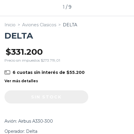
1
/
9
Inicio
>
Aviones Clasicos
>
DELTA
DELTA
$331.200
Precio sin impuestos
$273.719,01
6
cuotas sin interés de
$55.200
Ver más detalles
Avión: Airbus A330-300
Operador: Delta