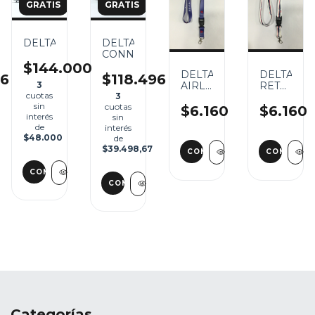
RATIS
GRATIS
GRATIS
DELTA
DELTA
CONNECTION
$144.000
DELTA
DELTA
96
$118.496
3
AIRLINES
RETRO
cuotas
3
CON
CON
sin
cuotas
HEBILLA
HEBILLA
$6.160
$6.160
interés
sin
PLASTICA
PLASTICA
de
interés
$48.000
de
$39.498,67
Categorías