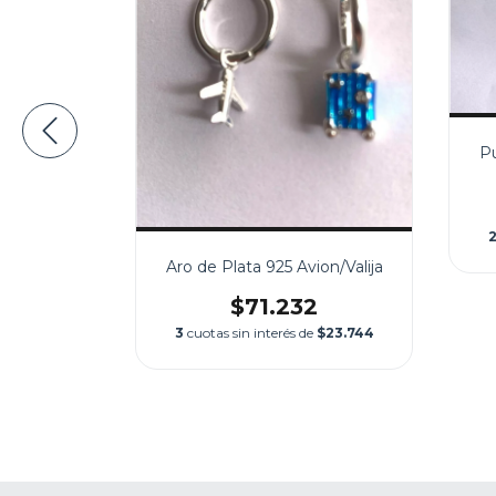
Pu
Aro de Plata 925 Avion/Valija
A AVION
$71.232
0
3
cuotas sin interés de
$23.744
e
$12.160