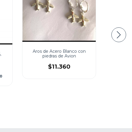
Aros de Acero Blanco con
Aros de P
,
piedras de Avion
$11.360
2
cuotas 
00