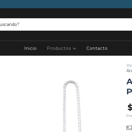
Inicio
Productos
Contacto
Ini
Ar
A
P
Pre