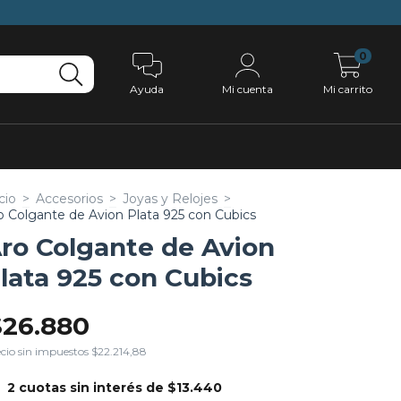
0
Ayuda
Mi cuenta
Mi carrito
cio
>
Accesorios
>
Joyas y Relojes
>
o Colgante de Avion Plata 925 con Cubics
ro Colgante de Avion
lata 925 con Cubics
$26.880
cio sin impuestos
$22.214,88
2
cuotas sin interés de
$13.440