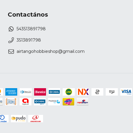
Contactános
543513891798
3513891798
airtangohobbieshop@gmail.com