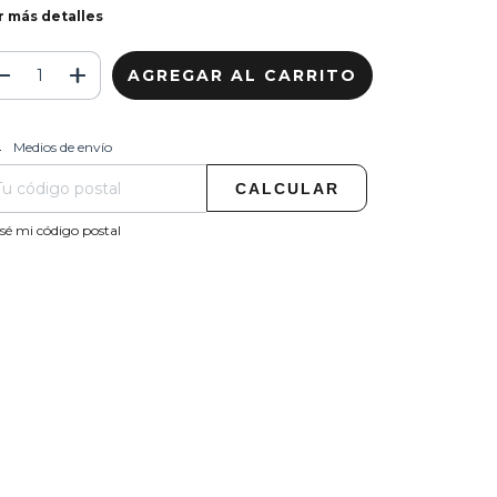
r más detalles
CAMBIAR CP
regas para el CP:
Medios de envío
CALCULAR
sé mi código postal