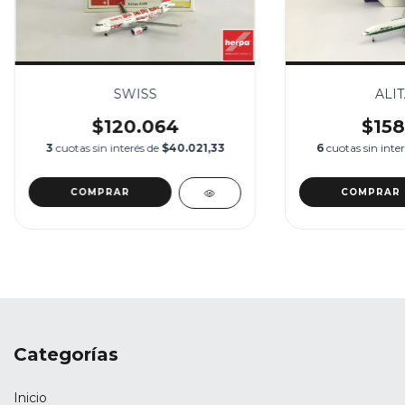
SWISS
ALIT
$120.064
$158
3
cuotas sin interés de
$40.021,33
6
cuotas sin inte
Categorías
Inicio